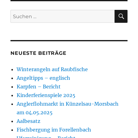
des
Gewässers
SU
Suchen
nach:
NEUESTE BEITRÄGE
Winterangeln auf Raubfische
Angeltipps – englisch
Karpfen – Bericht
Kinderferienspiele 2025
Anglerflohmarkt in Künzelsau-Morsbach
am 04.05.2025
Aalbesatz
Fischbergung im Forellenbach