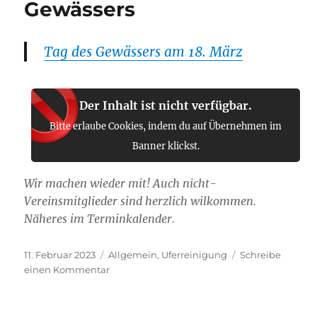
Gewässers
Tag des Gewässers am 18. März
Der Inhalt ist nicht verfügbar.
Bitte erlaube Cookies, indem du auf Übernehmen im
Banner klickst.
Wir machen wieder mit! Auch nicht-
Vereinsmitglieder sind herzlich wilkommen.
Näheres im Terminkalender.
Veröffentlicht
Kategorien
11. Februar 2023
Allgemein
,
Uferreinigung
Schreibe
am
zu
einen Kommentar
18.03.2023
–
Tag