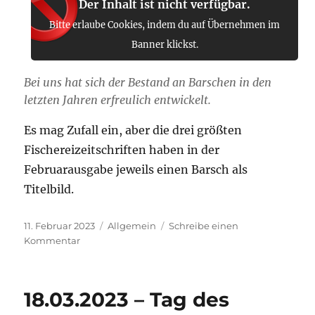
Der Inhalt ist nicht verfügbar.
Bitte erlaube Cookies, indem du auf Übernehmen im
Banner klickst.
Bei uns hat sich der Bestand an Barschen in den
letzten Jahren erfreulich entwickelt.
Es mag Zufall ein, aber die drei größten
Fischereizeitschriften haben in der
Februarausgabe jeweils einen Barsch als
Titelbild.
Veröffentlicht
Kategorien
11. Februar 2023
Allgemein
Schreibe einen
am
zu
Kommentar
Fisch
des
Jahres
18.03.2023 – Tag des
2023