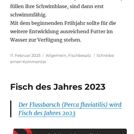
füllen ihre Schwimblase, sind dann erst
schwimmfähig.
Mit dem beginnenden Frühjahr sollte für die
weitere Entwicklung ausreichend Futter im
Wasser zur Verfügung stehen.
Veröffentlicht
Kategorien
11. Februar 2023
Allgemein
,
Fischbesatz
Schreibe
am
zu
einen Kommentar
Bachforellen
–
Brutbox
Fisch des Jahres 2023
Der Flussbarsch (Perca fluviatilis) wird
Fisch des Jahres 2023