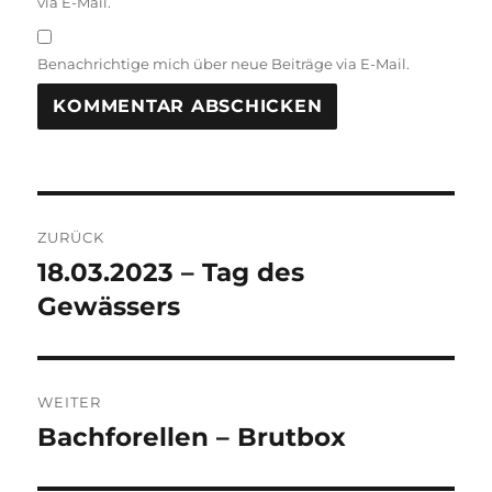
via E-Mail.
Benachrichtige mich über neue Beiträge via E-Mail.
Beitragsnavigation
ZURÜCK
18.03.2023 – Tag des
Vorheriger
Beitrag:
Gewässers
WEITER
Bachforellen – Brutbox
Nächster
Beitrag: