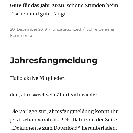
Gute für das Jahr 2020
, schöne Stunden beim
Fischen und gute Fänge.
Veröffentlicht
Kategorien
20. Dezember 2019
Uncategorized
Schreibe einen
am
zu
Kommentar
Frohe
Weihnachten
und
Jahresfangmeldung
ein
gutes
neues
Hallo aktive Mitglieder,
Jahr
2020!
der Jahreswechsel nähert sich wieder.
Die Vorlage zur Jahresfangmeldung könnt Ihr
jetzt schon vorab als PDF-Datei von der Seite
„Dokumente zum Download“ herunterladen.