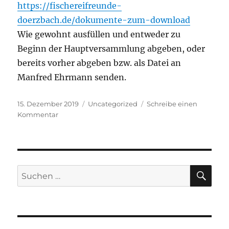
https://fischereifreunde-
doerzbach.de/dokumente-zum-download
Wie gewohnt ausfüllen und entweder zu
Beginn der Hauptversammlung abgeben, oder
bereits vorher abgeben bzw. als Datei an
Manfred Ehrmann senden.
Veröffentlicht
Kategorien
15. Dezember 2019
Uncategorized
Schreibe einen
am
zu
Kommentar
Jahresfangmeldung
SU
Suchen
nach: