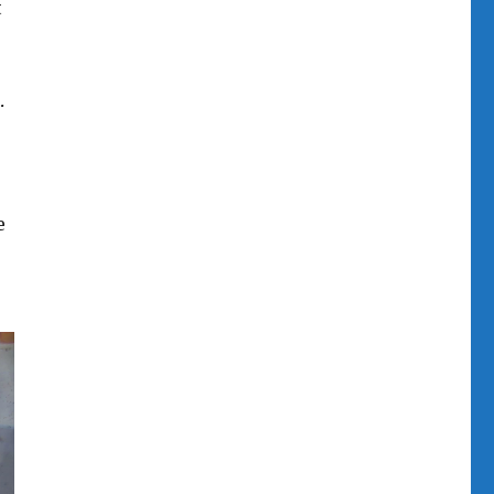
t
.
e