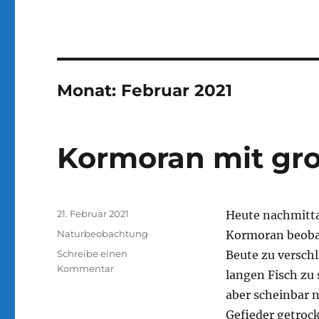
Monat:
Februar 2021
Kormoran mit gr
Veröffentlicht
21. Februar 2021
Heute nachmitta
am
Kategorien
Naturbeobachtung
Kormoran beobac
Schreibe einen
Beute zu verschl
zu
Kommentar
langen Fisch zu
Kormoran
aber scheinbar 
mit
großer
Gefieder getrock