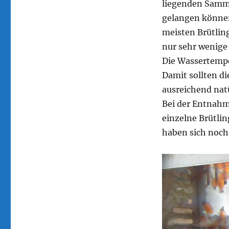
liegenden Sammel
Ergebnis
gelangen können
meisten Brütling
nur sehr wenige 
Die Wassertemper
Damit sollten d
ausreichend nat
Bei der Entnahm
einzelne Brütlin
haben sich noch