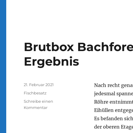
Brutbox Bachfore
Ergebnis
Veröffentlicht
21. Februar 2021
Nach recht genau
am
Kategorien
Fischbesatz
jedesmal spanne
Schreibe einen
Röhre entnimmt.
zu
Kommentar
Eihüllen entgeg
Brutbox
Es befanden sic
Bachforellen-
sehr
der oberen Etage
gutes