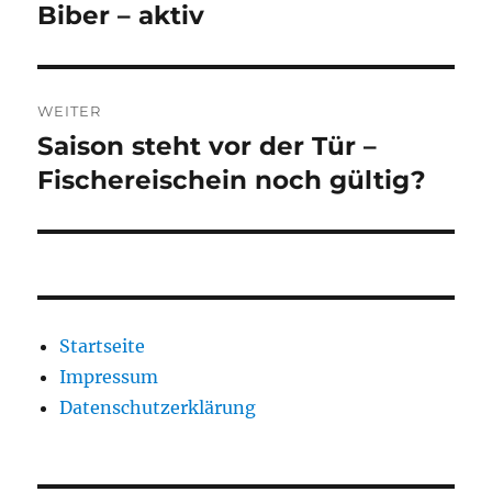
Biber – aktiv
Vorheriger
Beitrag:
WEITER
Saison steht vor der Tür –
Nächster
Beitrag:
Fischereischein noch gültig?
Startseite
Impressum
Datenschutzerklärung