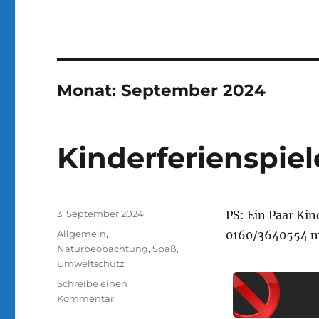
Monat:
September 2024
Kinderferienspiel
Veröffentlicht
3. September 2024
PS: Ein Paar Kin
am
Kategorien
Allgemein
,
0160/3640554 m
Naturbeobachtung
,
Spaß
,
Umweltschutz
Schreibe einen
zu
Kommentar
Kinderferienspiele