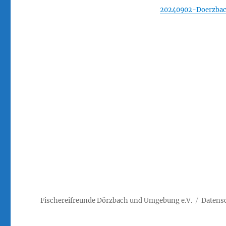
2024
20240902-Doerzbach
–
Bericht
Fischereifreunde Dörzbach und Umgebung e.V.
Datens