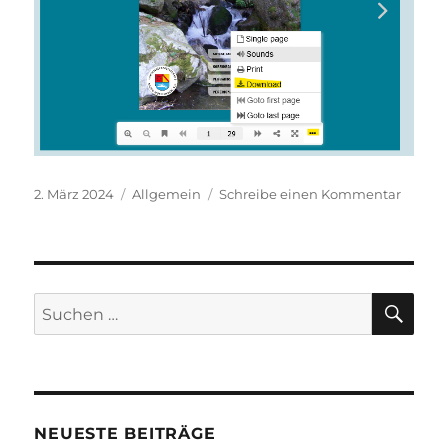
Veröffentlicht
Kategorien
zu
2. März 2024
Allgemein
Schreibe einen Kommentar
am
Verband
–
neue
Ausga
veröffe
SU
Suchen
nach:
NEUESTE BEITRÄGE