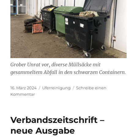
Grober Unrat vor, diverse Müllsäcke mit
gesammeltem Abfall in den schwarzen Containern.
Veröffentlicht
Kategorien
16. März 2024
Uferreinigung
Schreibe einen
am
zu
Kommentar
Erfolgreiche
Uferreinigung
Verbandszeitschrift –
neue Ausgabe