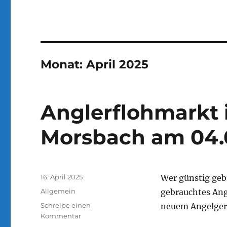
Monat:
April 2025
Anglerflohmarkt 
Morsbach am 04.
Veröffentlicht
16. April 2025
Wer günstig geb
am
Kategorien
Allgemein
gebrauchtes Ang
Schreibe einen
neuem Angelgerä
zu
Kommentar
Anglerflohmarkt