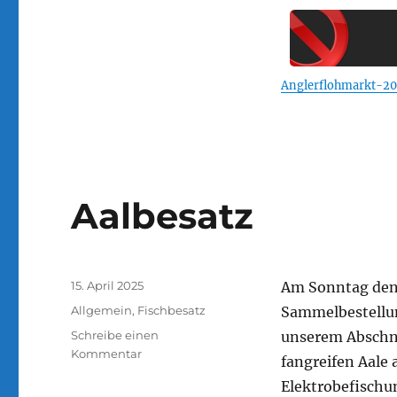
in
Künzelsau-
Morsbach
am
Anglerflohmarkt-2
04.05.2025
Aalbesatz
Veröffentlicht
15. April 2025
Am Sonntag den 1
am
Kategorien
Allgemein
,
Fischbesatz
Sammelbestellun
Schreibe einen
unserem Abschni
zu
Kommentar
fangreifen Aale
Aalbesatz
Elektrobefischu