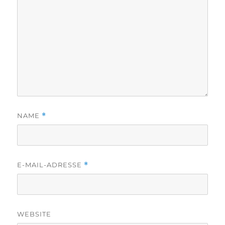
i
o
n
NAME
*
E-MAIL-ADRESSE
*
WEBSITE