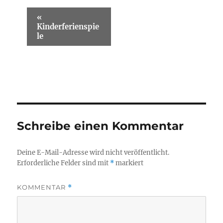
V
«
e
Kinderferienspie
r
le
a
n
s
t
a
l
t
u
Schreibe einen Kommentar
n
g
-
Deine E-Mail-Adresse wird nicht veröffentlicht.
N
Erforderliche Felder sind mit
*
markiert
a
v
KOMMENTAR
*
i
g
a
t