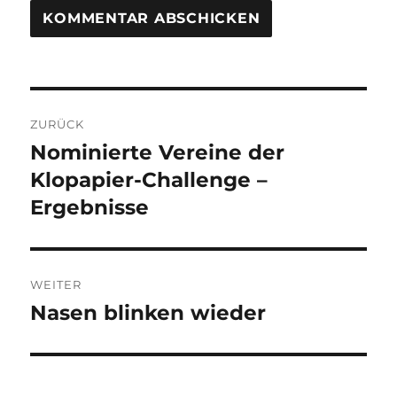
Beitragsnavigation
ZURÜCK
Nominierte Vereine der
Vorheriger
Beitrag:
Klopapier-Challenge –
Ergebnisse
WEITER
Nasen blinken wieder
Nächster
Beitrag: