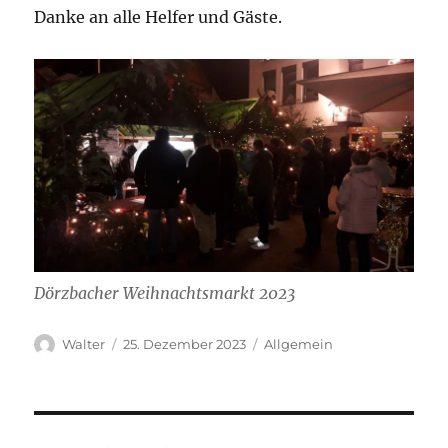
Danke an alle Helfer und Gäste.
Dörzbacher Weihnachtsmarkt 2023
Autor
Veröffentlicht
Kategorien
Walter
25. Dezember 2023
Allgemein
am